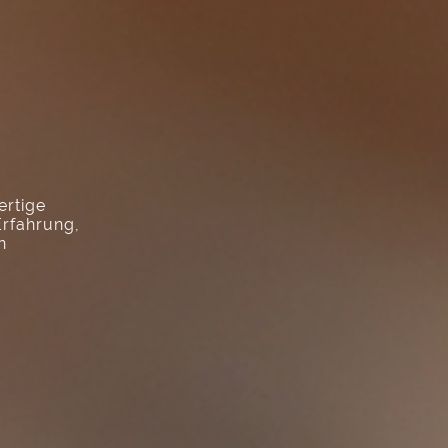
ertige
Erfahrung,
n