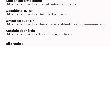
Kontaktinformationen
Bitte geben Sie Ihre Kontaktinformationen ein
Geschäfts-ID-Nr.
Bitte geben Sie Ihre Geschäfts-ID ein.
Umsatzsteuer-Nr.
Bitte geben Sie Ihre Umsatzsteuer-Identifikationsnummer an.
Aufsichtsbehörde
Bitte geben Sie Ihre Aufsichtsbehörde an.
Bildrechte
Die folgenden Unsplash-Bilder wurden der Website
hinzugefügt:
Foto von
Nuno Silva
auf
Unsplash
Foto von
Lenzil Gonsalves
auf
Unsplash
Foto von
Lauren Mancke
auf
Unsplash
Foto von
Sven Finger
auf
Unsplash
Foto von
Daria Pimkina
auf
Unsplash
Foto von
Amy Hirschi
auf
Unsplash
Foto von
Austin Distel
auf
Unsplash
Foto von
Pille R. Priske
auf
Unsplash
Foto von
Nastuh Abootalebi
auf
Unsplash
Foto von
The Graphic Space
auf
Unsplash
Foto von
Toon Lambrechts
auf
Unsplash
Foto von
Greg Rosenke
auf
Unsplash
Foto von
Nastuh Abootalebi
auf
Unsplash
Foto von
Priscilla Du Preez
auf
Unsplash
Foto von
Dan Gold
auf
Unsplash
Foto von
Possessed Photography
auf
Unsplash